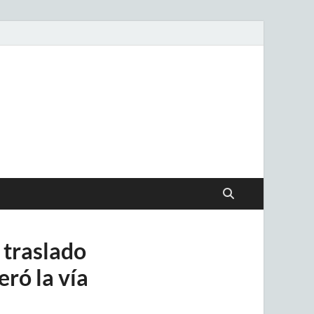
.uy
 traslado
ró la vía