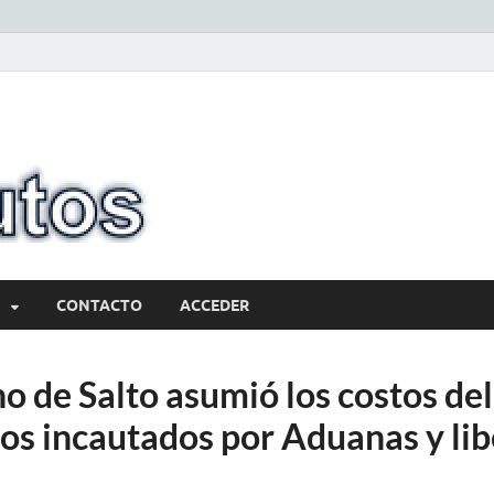
10minutos.com
Tu conexión con Salto
CONTACTO
ACCEDER
o de Salto asumió los costos del
os incautados por Aduanas y libe