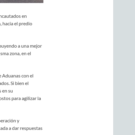
incautados en
 hacia el predio
ribuyendo a una mejor
isma zona, en el
de Aduanas con el
dos. Si bien el
s en su
tos para agilizar la
peración y
tada a dar respuestas