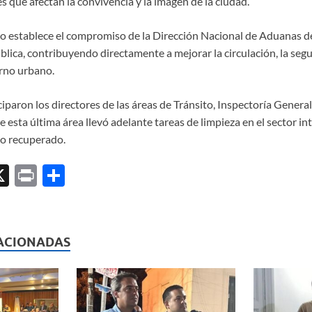
es que afectan la convivencia y la imagen de la ciudad.
o establece el compromiso de la Dirección Nacional de Aduanas d
ública, contribuyendo directamente a mejorar la circulación, la segur
rno urbano.
ciparon los directores de las áreas de Tránsito, Inspectoría General
esta última área llevó adelante tareas de limpieza en el sector in
io recuperado.
X
P
C
ri
o
l
nt
m
p
ACIONADAS
ar
ti
r