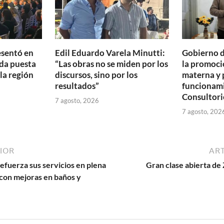
esentó en
Edil Eduardo Varela Minutti:
Gobierno d
da puesta
“Las obras no se miden por los
la promoció
 la región
discursos, sino por los
materna y 
resultados”
funcionam
Consultori
7 agosto, 2026
7 agosto, 202
IOR
ART
efuerza sus servicios en plena
Gran clase abierta de
con mejoras en baños y