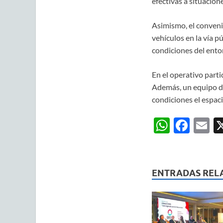
efectivas a situacion
Asimismo, el conveni
vehículos en la vía p
condiciones del ento
En el operativo parti
Además, un equipo de 
condiciones el espac
W
F
E
h
ac
m
at
e
ai
s
b
ENTRADAS REL
A
o
p
o
p
k