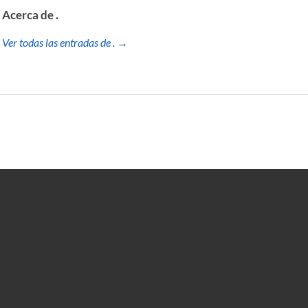
Acerca de .
Ver todas las entradas de . →