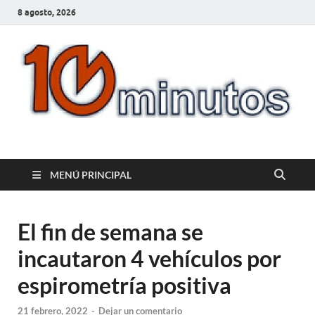
8 agosto, 2026
10minutos.com.uy
Tu conexión con Salto
MENÚ PRINCIPAL
El fin de semana se
incautaron 4 vehículos por
espirometría positiva
21 febrero, 2022
-
Dejar un comentario