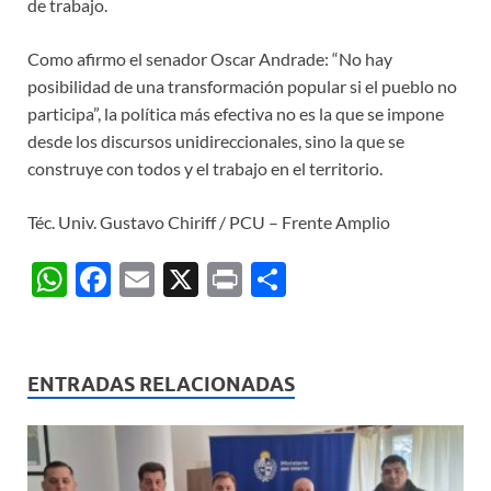
de trabajo.
Como afirmo el senador Oscar Andrade: “No hay
posibilidad de una transformación popular si el pueblo no
participa”, la política más efectiva no es la que se impone
desde los discursos unidireccionales, sino la que se
construye con todos y el trabajo en el territorio.
Téc. Univ. Gustavo Chiriff / PCU – Frente Amplio
W
F
E
X
P
C
h
ac
m
ri
o
at
e
ail
nt
m
s
b
p
ENTRADAS RELACIONADAS
A
o
ar
p
o
ti
p
k
r