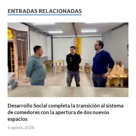
at
e
ail
nt
m
s
b
p
ENTRADAS RELACIONADAS
A
o
ar
p
o
ti
p
k
r
Desarrollo Social completa la transición al sistema
de comedores con la apertura de dos nuevos
espacios
6 agosto, 2026