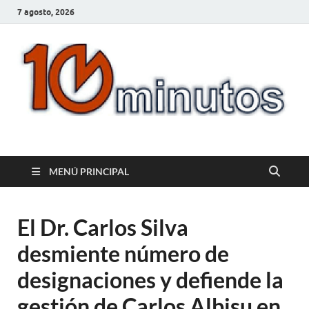
7 agosto, 2026
10minutos.com.uy
Tu conexión con Salto
MENÚ PRINCIPAL
El Dr. Carlos Silva
desmiente número de
designaciones y defiende la
gestión de Carlos Albisu en