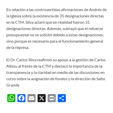
En relación a las controvertidas afirmaciones de Andrés de
la Iglesia sobre la existencia de 35 designaciones directas
en la CTM, Silva aclaró que en realidad fueron 31
designaciones directas. Además, subrayó que el refuerzo
presupuestal no se solicitó debido a estas designaciones,
sino porque es necesario para el funcionamiento general
de la represa.
El Dr. Carlos Silva reafirmó su apoyo a la gestión de Carlos
Albisu al frente de la CTM y destacó la importancia de la
transparencia y la claridad en medio de las discusiones en
curso sobre la asignación de fondos y la dirección de Salto
Grande
W
F
E
X
P
C
h
ac
m
ri
o