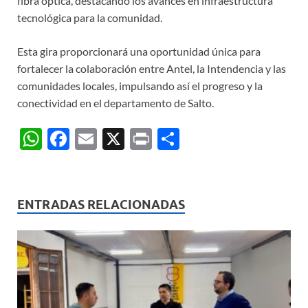
fibra óptica, destacando los avances en infraestructura
tecnológica para la comunidad.
Esta gira proporcionará una oportunidad única para
fortalecer la colaboración entre Antel, la Intendencia y las
comunidades locales, impulsando así el progreso y la
conectividad en el departamento de Salto.
W
F
E
X
P
C
h
ac
m
ri
o
at
e
ail
nt
m
s
b
p
ENTRADAS RELACIONADAS
A
o
ar
p
o
ti
p
k
r