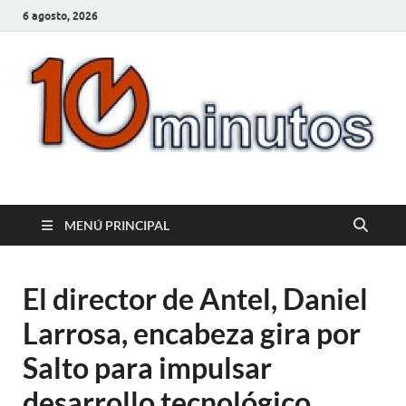
6 agosto, 2026
10minutos.com.uy
Tu conexión con Salto
MENÚ PRINCIPAL
El director de Antel, Daniel
Larrosa, encabeza gira por
Salto para impulsar
desarrollo tecnológico