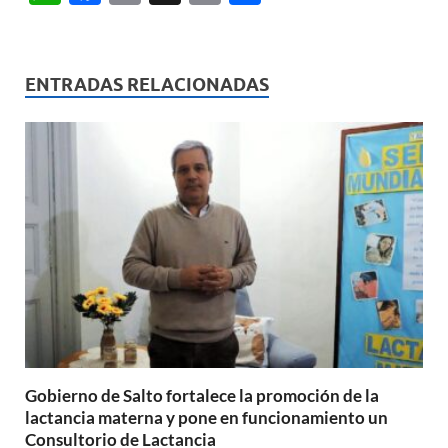
h
ac
m
ri
o
at
e
ail
nt
m
s
b
p
ENTRADAS RELACIONADAS
A
o
ar
p
o
ti
p
k
r
Gobierno de Salto fortalece la promoción de la
lactancia materna y pone en funcionamiento un
Consultorio de Lactancia