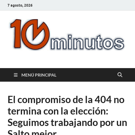
7 agosto, 2026
10minutos.com.uy
Tu conexión con Salto
MENÚ PRINCIPAL
El compromiso de la 404 no
termina con la elección:
Seguimos trabajando por un
Salto mejor