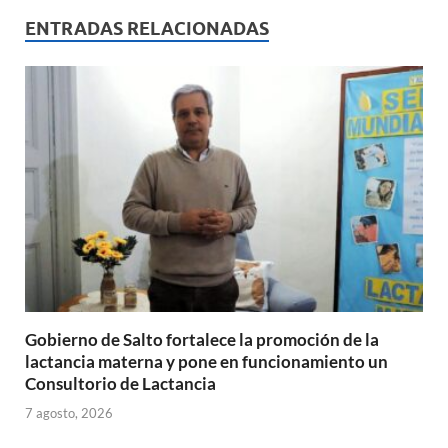
s
b
p
ENTRADAS RELACIONADAS
A
o
ar
p
o
ti
p
k
r
Gobierno de Salto fortalece la promoción de la
lactancia materna y pone en funcionamiento un
Consultorio de Lactancia
7 agosto, 2026