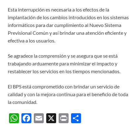
Esta interrupción es necesaria a los efectos de la
implantación de los cambios introducidos en los sistemas
informáticos para dar cumplimiento al Nuevo Sistema
Previsional Común y así brindar una atención eficiente y
efectiva a los usuarios.
Se agradece la comprensión y se asegura que se está
trabajando arduamente para minimizar el impacto y
restablecer los servicios en los tiempos mencionados.
El BPS está comprometido con brindar un servicio de
calidad y con la mejora continua para el beneficio de toda
la comunidad.
W
F
E
X
P
C
h
ac
m
ri
o
at
e
ail
nt
m