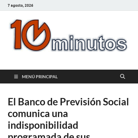
7 agosto, 2026
10minutos.com.uy
Tu conexión con Salto
MENÚ PRINCIPAL
El Banco de Previsión Social
comunica una
indisponibilidad
programada de sus