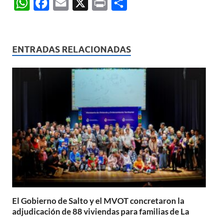
W
F
E
X
P
C
h
ac
m
ri
o
at
e
ail
nt
m
s
b
p
ENTRADAS RELACIONADAS
A
o
ar
p
o
ti
p
k
r
El Gobierno de Salto y el MVOT concretaron la
adjudicación de 88 viviendas para familias de La