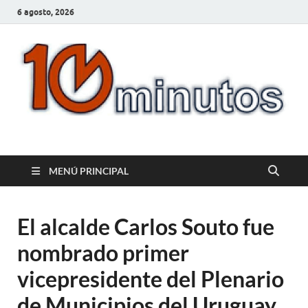
6 agosto, 2026
10minutos.com.uy
Tu conexión con Salto
MENÚ PRINCIPAL
El alcalde Carlos Souto fue
nombrado primer
vicepresidente del Plenario
de Municipios del Uruguay