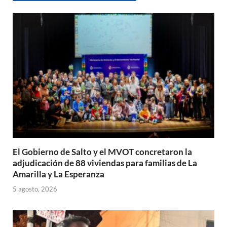
A
o
ar
p
o
ti
p
k
r
El Gobierno de Salto y el MVOT concretaron la
adjudicación de 88 viviendas para familias de La
Amarilla y La Esperanza
5 agosto, 2026