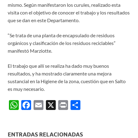
mismo. Según manifestaron los curules, realizado esta
visita con el objetivo de conocer el trabajo y los resultados
que se dan en este Departamento.
“Se trata de una planta de encapsulado de residuos
orgánicos y clasificación de los residuos reciclables”
manifestó Marziotte.
El trabajo que allí se realiza ha dado muy buenos
resultados, y ha mostrado claramente una mejora
sustancial en la Higiene de la zona, cuestión que en Salto
es muy necesario.
W
F
E
X
P
C
h
ac
m
ri
o
at
e
ail
nt
m
s
b
p
ENTRADAS RELACIONADAS