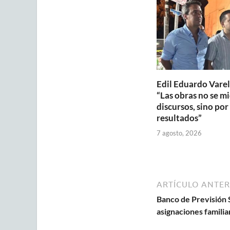
p
o
p
k
Edil Eduardo Varel
“Las obras no se mi
discursos, sino por 
resultados”
7 agosto, 2026
ARTÍCULO ANTER
Banco de Previsión S
asignaciones familia