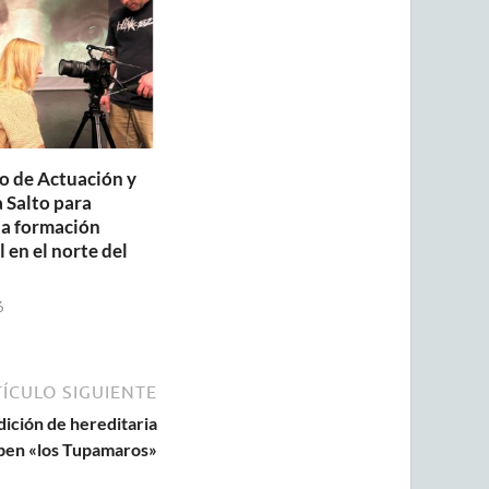
o de Actuación y
a Salto para
la formación
 en el norte del
6
ÍCULO SIGUIENTE
dición de hereditaria
iben «los Tupamaros»