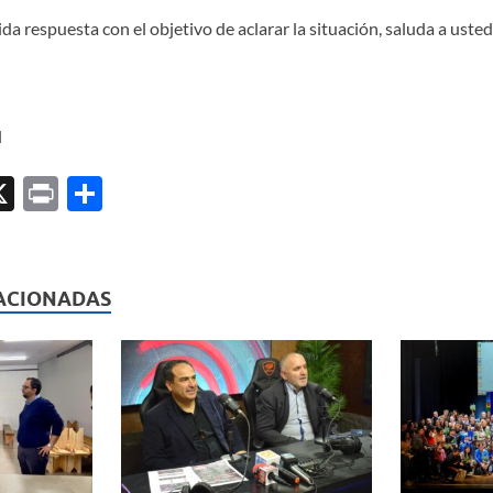
 respuesta con el objetivo de aclarar la situación, saluda a usted 
l
X
P
C
ri
o
l
nt
m
p
ACIONADAS
ar
ti
r