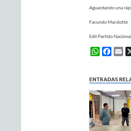
Aguardando una rápida
Facundo Marziotte
Edil Partido Naciona
W
F
E
h
ac
m
at
e
ai
s
b
ENTRADAS REL
A
o
p
o
p
k