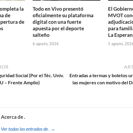
completa la
Todo en Vivo presentó
El Gobierno
ma de
oficialmente su plataforma
MVOT conc
apertura de
digital con una fuerte
adjudicaci
os
apuesta por el deporte
para famili
salteño
La Esperan
6 agosto, 2026
5 agosto, 202
IOR
ART
uridad Social (Por el Téc. Univ.
Entradas a termas y boletos u
CU – Frente Amplio)
las mujeres con motivo del Dí
Acerca de .
Ver todas las entradas de . →