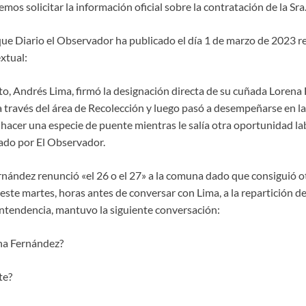
mos solicitar la información oficial sobre la contratación de la Sr
ue Diario el Observador ha publicado el día 1 de marzo de 2023 r
xtual:
lto, Andrés Lima, firmó la designación directa de su cuñada Lorena
a través del área de Recolección y luego pasó a desempeñarse en la
hacer una especie de puente mientras le salía otra oportunidad lab
tado por El Observador.
nández renunció «el 26 o el 27» a la comuna dado que consiguió o
ste martes, horas antes de conversar con Lima, a la repartición de
a intendencia, mantuvo la siguiente conversación:
na Fernández?
te?