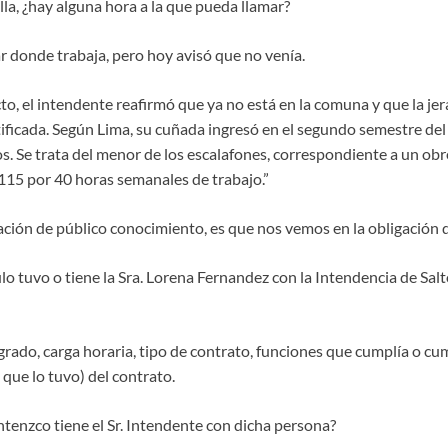
la, ¿hay alguna hora a la que pueda llamar?
gar donde trabaja, pero hoy avisó que no venía.
o, el intendente reafirmó que ya no está en la comuna y que la jera
tificada. Según Lima, su cuñada ingresó en el segundo semestre d
os. Se trata del menor de los escalafones, correspondiente a un obre
115 por 40 horas semanales de trabajo.”
ación de público conocimiento, es que nos vemos en la obligación 
lo tuvo o tiene la Sra. Lorena Fernandez con la Intendencia de Salt
grado, carga horaria, tipo de contrato, funciones que cumplía o cum
s que lo tuvo) del contrato.
ntenzco tiene el Sr. Intendente con dicha persona?