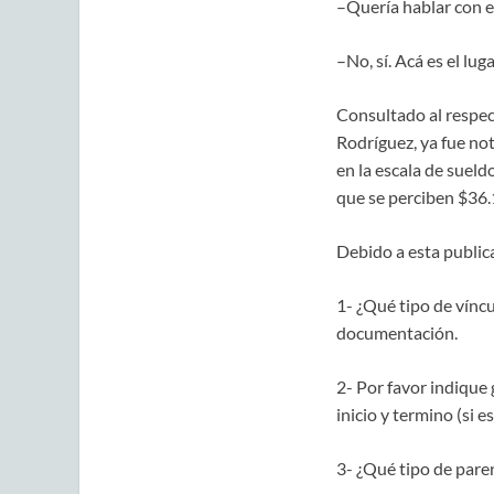
–Quería hablar con el
–No, sí. Acá es el lu
Consultado al respect
Rodríguez, ya fue no
en la escala de sueld
que se perciben $36.
Debido a esta public
1- ¿Qué tipo de víncu
documentación.
2- Por favor indique 
inicio y termino (si e
3- ¿Qué tipo de pare