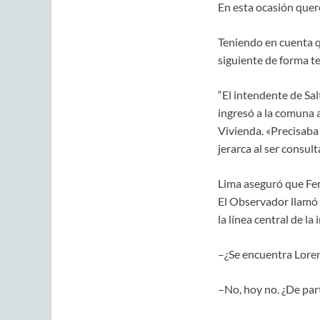
En esta ocasión quere
Teniendo en cuenta q
siguiente de forma te
“El intendente de Sa
ingresó a la comuna 
Vivienda. «Precisaba 
jerarca al ser consul
Lima aseguró que Fer
El Observador llamó e
la línea central de l
–¿Se encuentra Lore
–No, hoy no. ¿De par