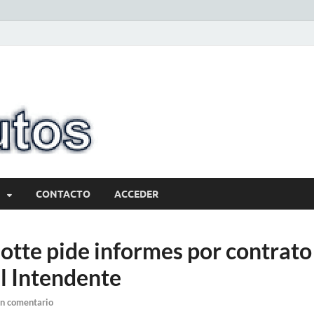
10minutos.com
Tu conexión con Salto
CONTACTO
ACCEDER
otte pide informes por contrato
l Intendente
un comentario