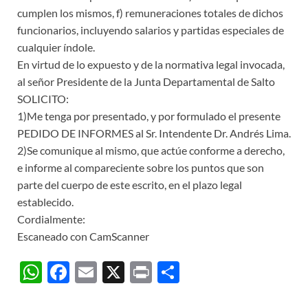
cumplen los mismos, f) remuneraciones totales de dichos
funcionarios, incluyendo salarios y partidas especiales de
cualquier índole.
En virtud de lo expuesto y de la normativa legal invocada,
al señor Presidente de la Junta Departamental de Salto
SOLICITO:
1)Me tenga por presentado, y por formulado el presente
PEDIDO DE INFORMES al Sr. Intendente Dr. Andrés Lima.
2)Se comunique al mismo, que actúe conforme a derecho,
e informe al compareciente sobre los puntos que son
parte del cuerpo de este escrito, en el plazo legal
establecido.
Cordialmente:
Escaneado con CamScanner
W
F
E
X
P
C
h
ac
m
ri
o