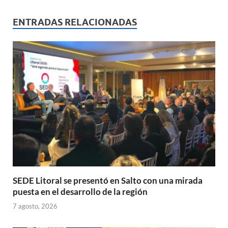
at
e
ail
nt
m
s
b
p
ENTRADAS RELACIONADAS
A
o
ar
p
o
ti
p
k
r
SEDE Litoral se presentó en Salto con una mirada
puesta en el desarrollo de la región
7 agosto, 2026