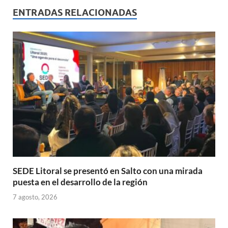
s
b
p
ENTRADAS RELACIONADAS
A
o
ar
p
o
ti
p
k
r
SEDE Litoral se presentó en Salto con una mirada
puesta en el desarrollo de la región
7 agosto, 2026