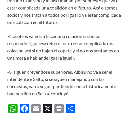
Partido Colorado y lo discriminan, por supuesto que va e
estar complicada una coalición en el futuro. Acá o somos
socios y nos tratan a todos por igual o va estar complicada
una colación en el futuro».
«Nosotros vamos a hacer una colación si somos
respetados iguales» reiteró, «va a estar complicada una
colación acá si no bajan el copete y si no nos sentamos en
una mesa a hablar de igual a igual».
«Si siguen creyéndose superiores, Albisu no va a ser el
intendente e Salto, si se siguen manejando con las
encuestas, van a seguir perdiendo como históricamente
han perdido en Salto» concluyó.
W
F
E
X
P
C
h
ac
m
ri
o
at
e
ail
nt
m