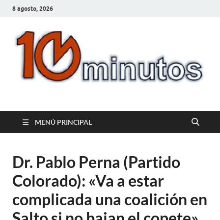
8 agosto, 2026
10minutos.com.uy
Tu conexión con Salto
MENÚ PRINCIPAL
Dr. Pablo Perna (Partido
Colorado): «Va a estar
complicada una coalición en
Salto si no bajan el copete»