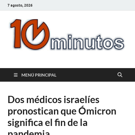
7 agosto, 2026
10minutos.com.uy
Tu conexión con Salto
MENÚ PRINCIPAL
Dos médicos israelíes
pronostican que Ómicron
significa el fin de la
pandemia