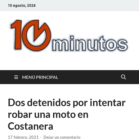
10 agosto, 2026
10minutos.com.uy
Tu conexión con Salto
MENÚ PRINCIPAL
Dos detenidos por intentar
robar una moto en
Costanera
17 febrero, 2021
-
Dejar un comentario