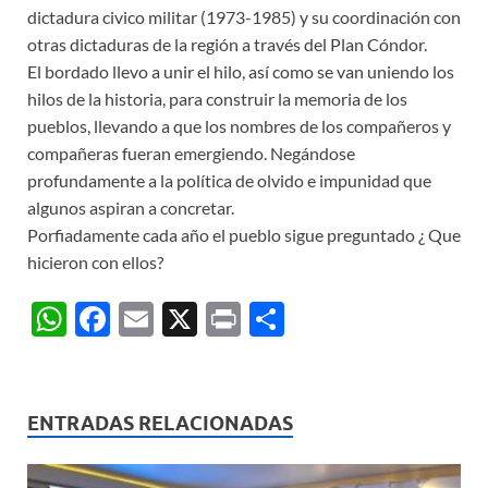
dictadura civico militar (1973-1985) y su coordinación con
otras dictaduras de la región a través del Plan Cóndor.
El bordado llevo a unir el hilo, así como se van uniendo los
hilos de la historia, para construir la memoria de los
pueblos, llevando a que los nombres de los compañeros y
compañeras fueran emergiendo. Negándose
profundamente a la política de olvido e impunidad que
algunos aspiran a concretar.
Porfiadamente cada año el pueblo sigue preguntado ¿ Que
hicieron con ellos?
W
F
E
X
P
C
h
ac
m
ri
o
at
e
ail
nt
m
s
b
p
ENTRADAS RELACIONADAS
A
o
ar