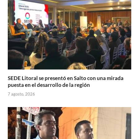
p
o
ti
p
k
r
SEDE Litoral se presentó en Salto con una mirada
puesta en el desarrollo de la región
7 agosto, 2026