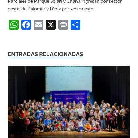
Parciales de Parque Solari y Chaná ingresan por sector
oeste, de Palomar y Fénix por sector este.
W
F
E
X
P
C
h
ac
m
ri
o
at
e
ail
nt
m
s
b
p
ENTRADAS RELACIONADAS
A
o
ar
p
o
ti
p
k
r