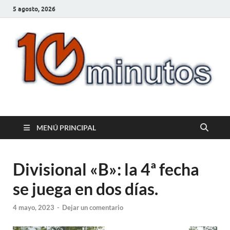
5 agosto, 2026
10minutos.com.uy
Tu conexión con Salto
MENÚ PRINCIPAL
Divisional «B»: la 4ª fecha
se juega en dos días.
4 mayo, 2023
-
Dejar un comentario