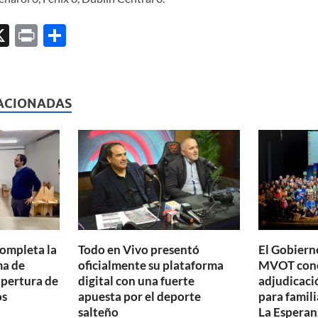
X
P
C
ri
o
l
nt
m
p
ACIONADAS
ar
ti
r
completa la
Todo en Vivo presentó
El Gobierno
ma de
oficialmente su plataforma
MVOT conc
apertura de
digital con una fuerte
adjudicaci
os
apuesta por el deporte
para famili
salteño
La Esperan