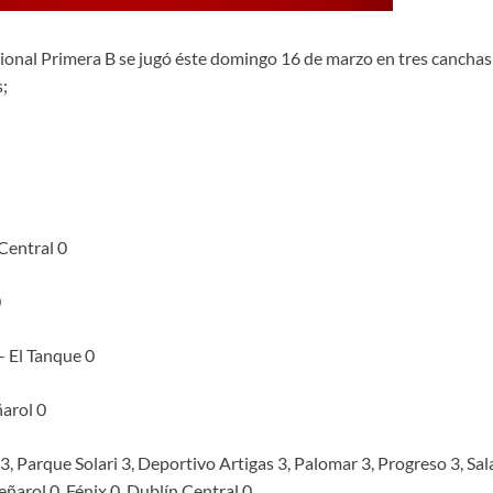
isional Primera B se jugó éste domingo 16 de marzo en tres canchas
;
Central 0
0
– El Tanque 0
ñarol 0
, Parque Solari 3, Deportivo Artigas 3, Palomar 3, Progreso 3, Sala
ñarol 0, Fénix 0, Dublín Central 0.