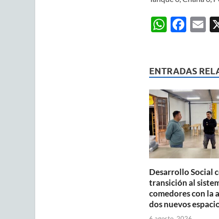
W
F
E
h
ac
m
at
e
ai
s
b
ENTRADAS REL
A
o
p
o
p
k
Desarrollo Social 
transición al siste
comedores con la 
dos nuevos espaci
6 agosto, 2026