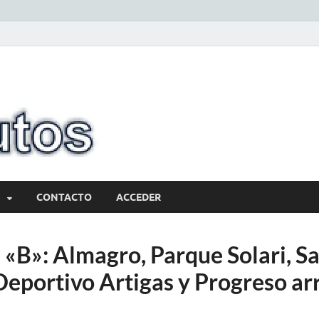
10minutos.com
Tu conexión con Salto
CONTACTO
ACCEDER
 «B»: Almagro, Parque Solari, S
Deportivo Artigas y Progreso a