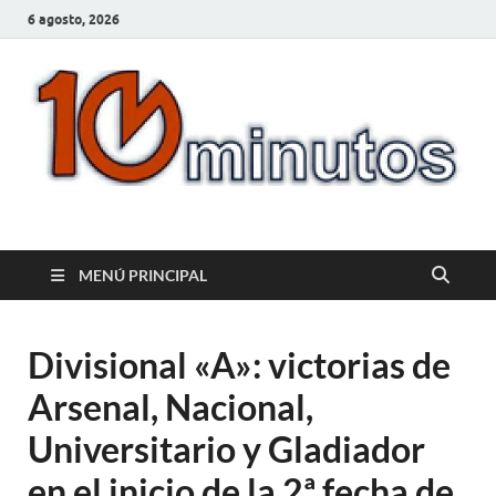
6 agosto, 2026
10minutos.com.uy
Tu conexión con Salto
MENÚ PRINCIPAL
Divisional «A»: victorias de
Arsenal, Nacional,
Universitario y Gladiador
en el inicio de la 2ª fecha de