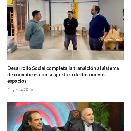
p
k
r
Desarrollo Social completa la transición al sistema
de comedores con la apertura de dos nuevos
espacios
6 agosto, 2026