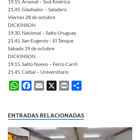
19.15. Arsenal – Sud América
21.45. Gladiador – Saladero
Viernes 28 de octubre
DICKINSON
19.30. Nacional – Salto Uruguay
21.45. San Eugenio – El Tanque
Sábado 29 de octubre
DICKINSON
19.15. Salto Nuevo – Ferro Carril
21.45. Ceibal – Universitario
W
F
E
X
P
C
h
ac
m
ri
o
at
e
ail
nt
m
s
b
p
ENTRADAS RELACIONADAS
A
o
ar
p
o
ti