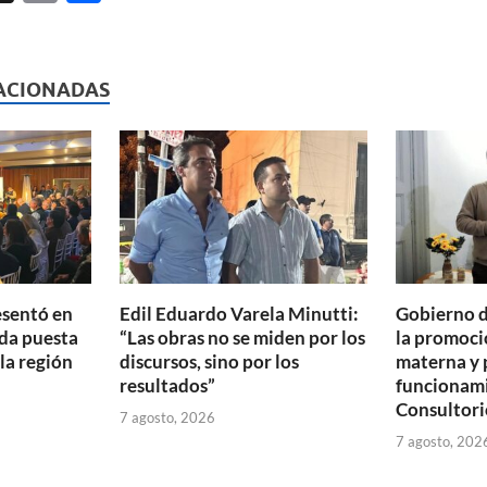
ri
o
l
nt
m
p
ACIONADAS
ar
ti
r
esentó en
Edil Eduardo Varela Minutti:
Gobierno d
da puesta
“Las obras no se miden por los
la promoció
 la región
discursos, sino por los
materna y 
resultados”
funcionam
Consultori
7 agosto, 2026
7 agosto, 202