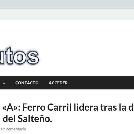
10minutos.com
Tu conexión con Salto
CONTACTO
ACCEDER
 «A»: Ferro Carril lidera tras la 
a del Salteño.
 un comentario