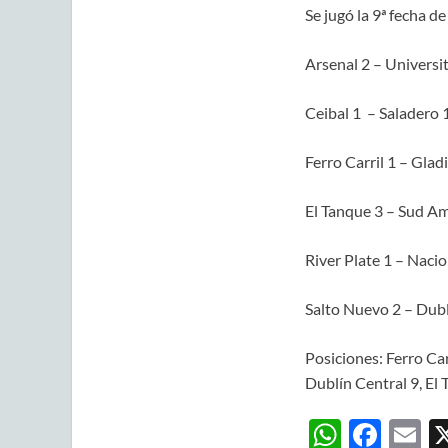
Se jugó la 9ª fecha d
Arsenal 2 – Universit
Ceibal 1 – Saladero 
Ferro Carril 1 – Glad
El Tanque 3 – Sud Am
River Plate 1 – Nacio
Salto Nuevo 2 – Dubl
Posiciones: Ferro Car
Dublín Central 9, El 
W
F
E