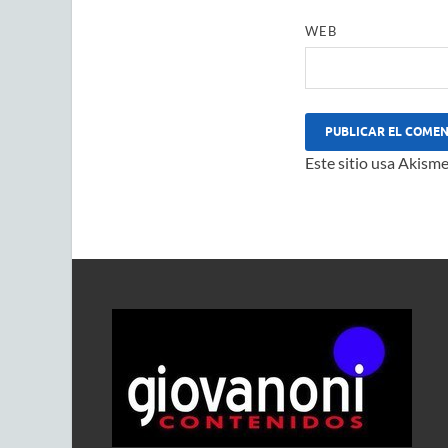
WEB
Este sitio usa Akisme