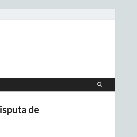
.uy
disputa de