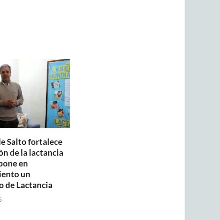
e Salto fortalece
n de la lactancia
pone en
iento un
o de Lactancia
6