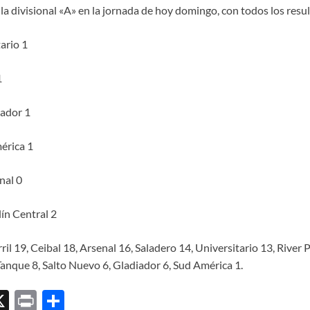
e la divisional «A» en la jornada de hoy domingo, con todos los resu
ario 1
1
iador 1
érica 1
nal 0
ín Central 2
ril 19, Ceibal 18, Arsenal 16, Saladero 14, Universitario 13, River 
Tanque 8, Salto Nuevo 6, Gladiador 6, Sud América 1.
X
P
C