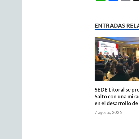
h
ac
m
at
e
ai
s
b
ENTRADAS REL
A
o
p
o
p
k
SEDE Litoral se pr
Salto con una mira
en el desarrollo de
7 agosto, 2026