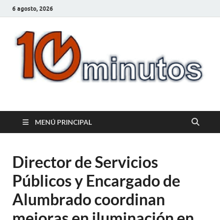
6 agosto, 2026
10minutos.com.uy
Tu conexión con Salto
MENÚ PRINCIPAL
Director de Servicios
Públicos y Encargado de
Alumbrado coordinan
mejoras en iluminación en