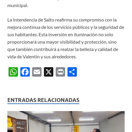
municipal.
La Intendencia de Salto reafirma su compromiso con la
mejora continua de los servicios públicos y la seguridad de
sus habitantes. Esta inversión en iluminación no solo
proporcionará una mayor visibilidad y protección, sino
que también contribuirá a realzar la belleza y calidad de
vida de Valentín y sus alrededores.
W
F
E
X
P
C
h
ac
m
ri
o
at
e
ail
nt
m
s
b
p
ENTRADAS RELACIONADAS
A
o
ar
p
o
ti
p
k
r