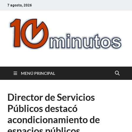
7 agosto, 2026
10minutos.com.uy
Tu conexión con Salto
MENÚ PRINCIPAL
Director de Servicios
Públicos destacó
acondicionamiento de
espacios públicos