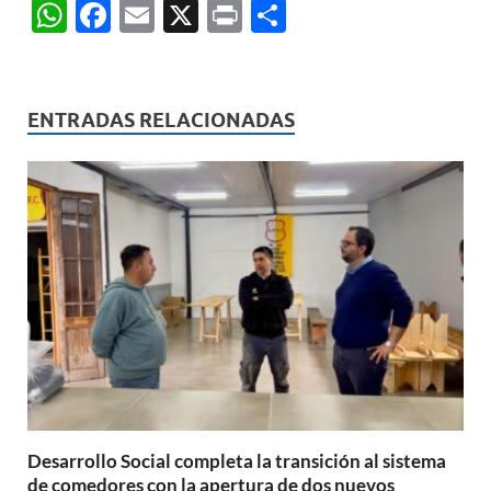
W
F
E
X
P
C
h
ac
m
ri
o
at
e
ail
nt
m
s
b
p
ENTRADAS RELACIONADAS
A
o
ar
p
o
ti
p
k
r
Desarrollo Social completa la transición al sistema
de comedores con la apertura de dos nuevos