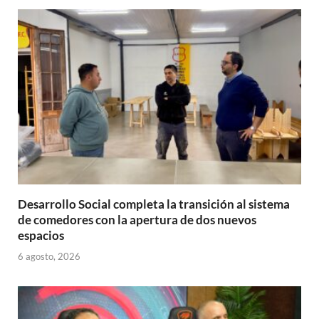
A
o
ar
p
o
ti
p
k
r
Desarrollo Social completa la transición al sistema
de comedores con la apertura de dos nuevos
espacios
6 agosto, 2026