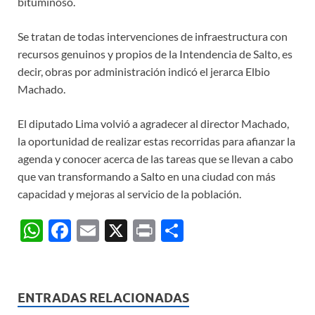
bituminoso.
Se tratan de todas intervenciones de infraestructura con
recursos genuinos y propios de la Intendencia de Salto, es
decir, obras por administración indicó el jerarca Elbio
Machado.
El diputado Lima volvió a agradecer al director Machado,
la oportunidad de realizar estas recorridas para afianzar la
agenda y conocer acerca de las tareas que se llevan a cabo
que van transformando a Salto en una ciudad con más
capacidad y mejoras al servicio de la población.
W
F
E
X
P
C
h
ac
m
ri
o
at
e
ail
nt
m
s
b
p
ENTRADAS RELACIONADAS