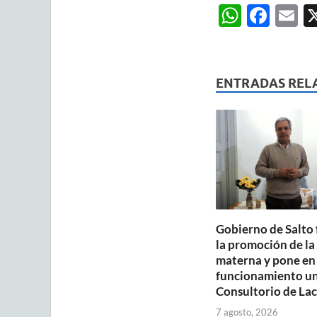
W
F
E
h
ac
m
at
e
ai
s
b
ENTRADAS REL
A
o
p
o
p
k
Gobierno de Salto 
la promoción de la
materna y pone en
funcionamiento u
Consultorio de Lac
7 agosto, 2026