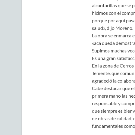
alcantarillas que se
hicimos con el compro
porque por aquí pasan
salud», dijo Moreno.
La obra se enmarca e
«acá queda demostrad
Supimos muchas veces
Es una gran satisfac
En la zona de Cerros 
Teniente, que comunic
agradeció la colabora
Cabe destacar que el 
primera mano las nec
responsable y compro
que siempre es bienv
de obras de calidad, 
fundamentales como v