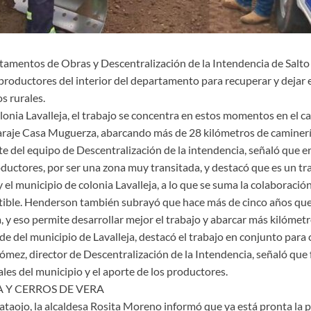
tamentos de Obras y Descentralización de la Intendencia de Salto
 productores del interior del departamento para recuperar y dejar 
s rurales.
lonia Lavalleja, el trabajo se concentra en estos momentos en el c
araje Casa Muguerza, abarcando más de 28 kilómetros de caminería
e del equipo de Descentralización de la intendencia, señaló que e
oductores, por ser una zona muy transitada, y destacó que es un t
y el municipio de colonia Lavalleja, a lo que se suma la colaboració
ible. Henderson también subrayó que hace más de cinco años que 
 y eso permite desarrollar mejor el trabajo y abarcar más kilómetr
lde del municipio de Lavalleja, destacó el trabajo en conjunto para c
mez, director de Descentralización de la Intendencia, señaló que
ales del municipio y el aporte de los productores.
 Y CERROS DE VERA
ataojo, la alcaldesa Rosita Moreno informó que ya está pronta la p