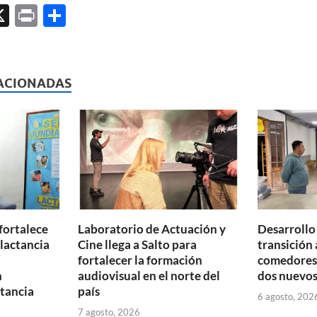
X
P
C
ri
o
l
nt
m
p
ACIONADAS
ar
ti
r
fortalece
Laboratorio de Actuación y
Desarrollo
 lactancia
Cine llega a Salto para
transición 
fortalecer la formación
comedores 
n
audiovisual en el norte del
dos nuevos
tancia
país
6 agosto, 202
7 agosto, 2026