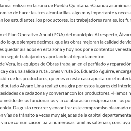
 planea realizar en la zona de Pueblo Quintana. «Cuando asumimos 
miso de hacer las tres alcantarillas, algo muy importante y necesa
 los estudiantes, los productores, los trabajadores rurales, los fu
n el Plan Operativo Anual (POA) del municipio. Al respecto, Álva
o lo que siempre decimos, que las obras mejoran la calidad de vid
 quedar aislados en esta zona y hoy nos pone contentos ver esta 
ción seguir trabajando y aportando al departamento».
de Vera, los equipos de Obras trabajan en el perfilado y reparación
a y da una salida a ruta Jones y ruta 26. Eduardo Aguirre, encarg
ción de los productores, quienes en este caso aportaron el materia
diputado Álvaro Lima realizó una gira por estos lugares del interi
esidades de cada zona y conversar con los productores. «Hemos n
metido de los funcionarios y la colaboración recíproca con los po
enida. Da gusto recorrer y encontrar este compromiso plasmado e
en vías de tránsito a veces muy alejadas de la capital departamenta
ía de comunicación para numerosas familias salteñas», concluyó 