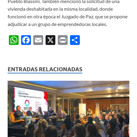
Pueblo Biassini. También mencionó la solicitud de una
vivienda deshabitada en la misma localidad, donde
funcionó en otra época el Juzgado de Paz, que se propone
adjudicar a un grupo de emprendedoras locales.
W
F
E
X
P
C
h
ac
m
ri
o
at
e
ail
nt
m
s
b
p
ENTRADAS RELACIONADAS
A
o
ar
p
o
ti
p
k
r