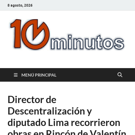
8 agosto, 2026
10minutos.com.uy
Tu conexión con Salto
MENÚ PRINCIPAL
Director de
Descentralización y
diputado Lima recorrieron
obras en Rincón de Valentín