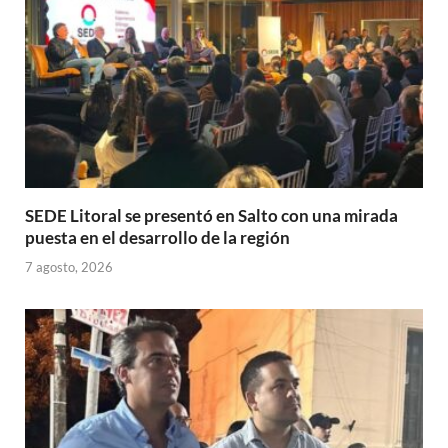
p
k
r
SEDE Litoral se presentó en Salto con una mirada
puesta en el desarrollo de la región
7 agosto, 2026