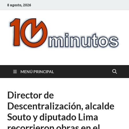
8 agosto, 2026
10minutos.com.uy
Tu conexión con Salto
MENÚ PRINCIPAL
Director de
Descentralización, alcalde
Souto y diputado Lima
recorrieron obras en el