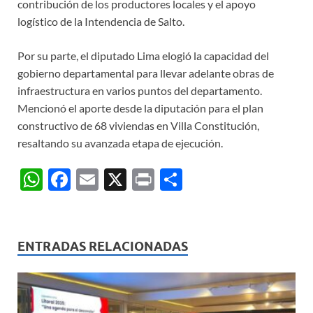
contribución de los productores locales y el apoyo
logístico de la Intendencia de Salto.
Por su parte, el diputado Lima elogió la capacidad del
gobierno departamental para llevar adelante obras de
infraestructura en varios puntos del departamento.
Mencionó el aporte desde la diputación para el plan
constructivo de 68 viviendas en Villa Constitución,
resaltando su avanzada etapa de ejecución.
W
F
E
X
P
C
h
ac
m
ri
o
at
e
ail
nt
m
s
b
p
ENTRADAS RELACIONADAS
A
o
ar
p
o
ti