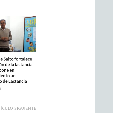
e Salto fortalece
n de la lactancia
pone en
iento un
o de Lactancia
6
ÍCULO SIGUIENTE