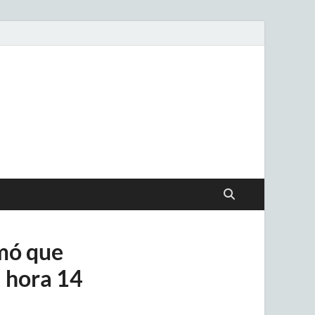
.uy
mó que
a hora 14