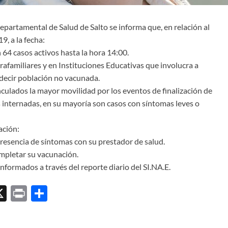
epartamental de Salud de Salto se informa que, en relación al
, a la fecha:
64 casos activos hasta la hora 14:00.
trafamiliares y en Instituciones Educativas que involucra a
decir población no vacunada.
culados la mayor movilidad por los eventos de finalización de
 internadas, en su mayoría son casos con síntomas leves o
ación:
presencia de síntomas con su prestador de salud.
mpletar su vacunación.
ormados a través del reporte diario del SI.NA.E.
X
P
C
ri
o
l
nt
m