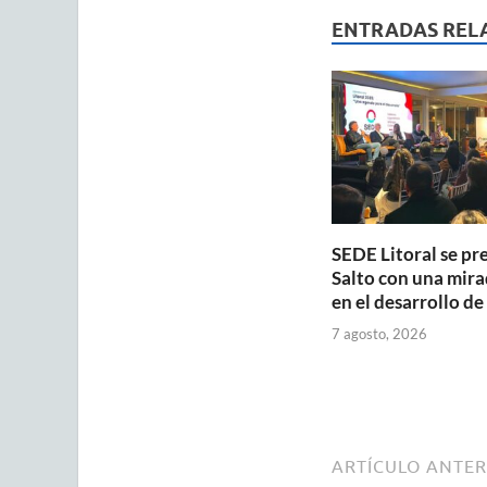
s
b
ENTRADAS REL
A
o
p
o
p
k
SEDE Litoral se pr
Salto con una mira
en el desarrollo de
7 agosto, 2026
ARTÍCULO ANTER