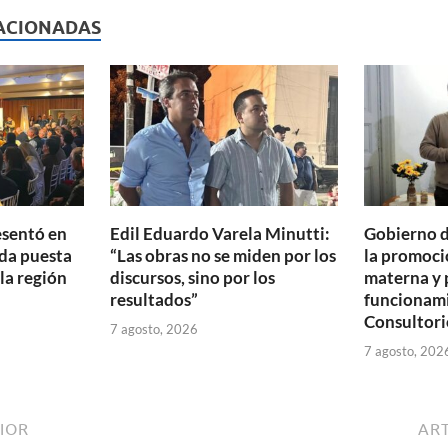
p
ACIONADAS
ar
ti
r
esentó en
Edil Eduardo Varela Minutti:
Gobierno d
da puesta
“Las obras no se miden por los
la promoció
 la región
discursos, sino por los
materna y 
resultados”
funcionam
Consultori
7 agosto, 2026
7 agosto, 202
IOR
ART