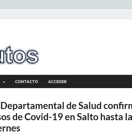
10minutos.com
Tu conexión con Salto
CONTACTO
ACCEDER
 Departamental de Salud confir
os de Covid-19 en Salto hasta l
ernes