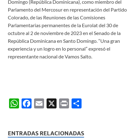
Domingo (República Dominicana), como miembro del
Parlamento del Mercosur en representación del Partido
Colorado, de las Reuniones de las Comisiones
Parlamentarias permanentes de la Eurolat del 30 de
octubre al 2 de noviembre de 2023 en el Senado de la
República Dominicana en Santo Domingo. “Una gran
experiencia y un logro en lo personal” expresó el
representante nacional de Vamos Salto.
W
F
E
X
P
C
h
ac
m
ri
o
at
e
ail
nt
m
s
b
p
ENTRADAS RELACIONADAS