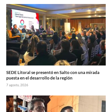
A
o
ar
p
o
ti
p
k
r
SEDE Litoral se presentó en Salto con una mirada
puesta en el desarrollo de la región
7 agosto, 2026