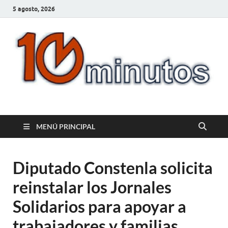
5 agosto, 2026
10minutos.com.uy
Tu conexión con Salto
MENÚ PRINCIPAL
Diputado Constenla solicita
reinstalar los Jornales
Solidarios para apoyar a
trabajadores y familias