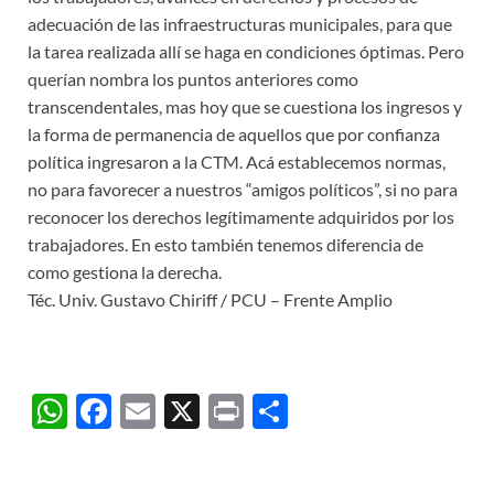
adecuación de las infraestructuras municipales, para que
la tarea realizada allí se haga en condiciones óptimas. Pero
querían nombra los puntos anteriores como
transcendentales, mas hoy que se cuestiona los ingresos y
la forma de permanencia de aquellos que por confianza
política ingresaron a la CTM. Acá establecemos normas,
no para favorecer a nuestros “amigos políticos”, si no para
reconocer los derechos legítimamente adquiridos por los
trabajadores. En esto también tenemos diferencia de
como gestiona la derecha.
Téc. Univ. Gustavo Chiriff / PCU – Frente Amplio
W
F
E
X
P
C
h
ac
m
ri
o
at
e
ail
nt
m