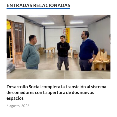
s
b
p
ENTRADAS RELACIONADAS
A
o
ar
p
o
ti
p
k
r
Desarrollo Social completa la transición al sistema
de comedores con la apertura de dos nuevos
espacios
6 agosto, 2026