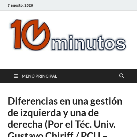
7 agosto, 2026
10minutos.com.uy
Tu conexión con Salto
MENÚ PRINCIPAL
Diferencias en una gestión
de izquierda y una de
derecha (Por el Téc. Univ.
Gustavo Chiriff / PCU –