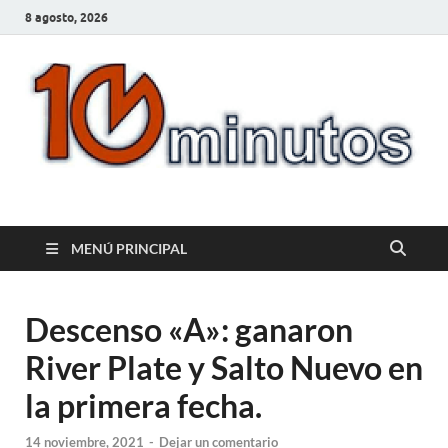
8 agosto, 2026
10minutos.com.uy
Tu conexión con Salto
MENÚ PRINCIPAL
Descenso «A»: ganaron
River Plate y Salto Nuevo en
la primera fecha.
14 noviembre, 2021
-
Dejar un comentario