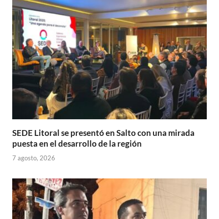
p
o
ti
p
k
r
SEDE Litoral se presentó en Salto con una mirada
puesta en el desarrollo de la región
7 agosto, 2026