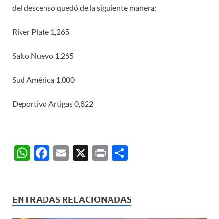
del descenso quedó de la siguiente manera:
River Plate 1,265
Salto Nuevo 1,265
Sud América 1,000
Deportivo Artigas 0,822
W
F
E
X
P
C
h
ac
m
ri
o
at
e
ail
nt
m
s
b
p
ENTRADAS RELACIONADAS
A
o
ar