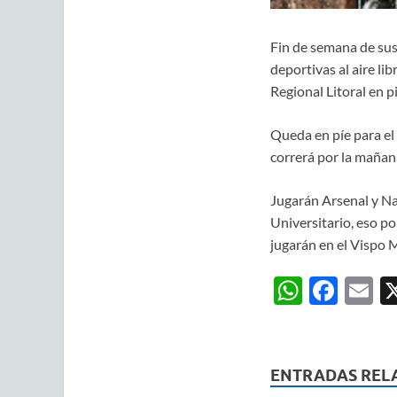
Fin de semana de susp
deportivas al aire li
Regional Litoral en p
Queda en píe para el
correrá por la mañana
Jugarán Arsenal y Nac
Universitario, eso po
jugarán en el Vispo M
W
F
E
h
ac
m
at
e
ai
s
b
ENTRADAS REL