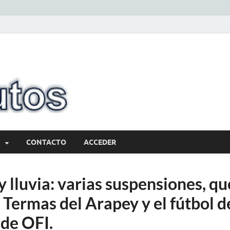
10minutos.com
Tu conexión con Salto
CONTACTO
ACCEDER
 lluvia: varias suspensiones, qu
Termas del Arapey y el fútbol d
 de OFI.