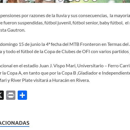
ensiones por razones de la lluvia y sus consecuencias, la mayoría
bre fueron suspendidas, fútbol juvenil, fútbol senior, baby fútbol, e
ista Gautron.
 domingo 15 de junio la 4ª fecha del MTB Fronteron en Termas del
 y todo el fútbol de la Copa de Clubes de OFI con varios partidos
ional en el estadio Juan J. Vispo Mari, Universitario – Ferro Carri
r la Copa A, en tanto que por la Copa B ,Gladiador e Independiente
ari y River Plate visitará a Huracán en Rivera.
X
P
C
ri
o
l
nt
m
p
ACIONADAS