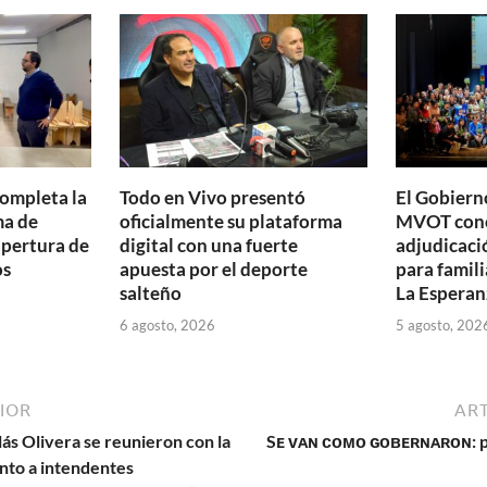
ar
ti
r
completa la
Todo en Vivo presentó
El Gobierno
ma de
oficialmente su plataforma
MVOT conc
apertura de
digital con una fuerte
adjudicaci
os
apuesta por el deporte
para famili
salteño
La Esperan
6 agosto, 2026
5 agosto, 202
IOR
ART
lás Olivera se reunieron con la
Sᴇ ᴠᴀɴ ᴄᴏᴍᴏ ɢᴏʙᴇʀɴᴀʀᴏɴ: po
junto a intendentes