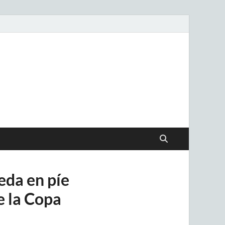
.uy
eda en píe
e la Copa