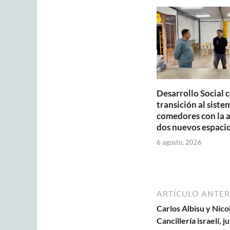
A
o
p
o
p
k
Desarrollo Social 
transición al siste
comedores con la 
dos nuevos espaci
6 agosto, 2026
ARTÍCULO ANTER
Carlos Albisu y Nico
Cancillería israelí, 