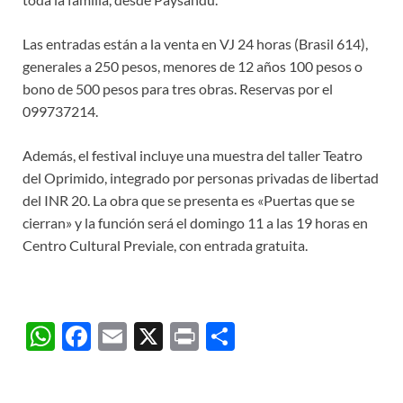
Las entradas están a la venta en VJ 24 horas (Brasil 614),
generales a 250 pesos, menores de 12 años 100 pesos o
bono de 500 pesos para tres obras. Reservas por el
099737214.
Además, el festival incluye una muestra del taller Teatro
del Oprimido, integrado por personas privadas de libertad
del INR 20. La obra que se presenta es «Puertas que se
cierran» y la función será el domingo 11 a las 19 horas en
Centro Cultural Previale, con entrada gratuita.
W
F
E
X
P
C
h
ac
m
ri
o
at
e
ail
nt
m