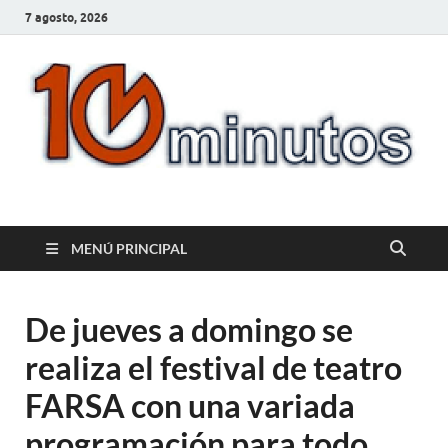
7 agosto, 2026
10minutos.com.uy
Tu conexión con Salto
MENÚ PRINCIPAL
De jueves a domingo se
realiza el festival de teatro
FARSA con una variada
programación para todo