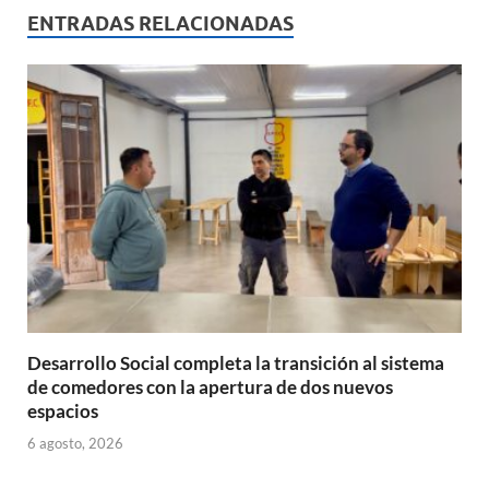
s
b
p
ENTRADAS RELACIONADAS
A
o
ar
p
o
ti
p
k
r
Desarrollo Social completa la transición al sistema
de comedores con la apertura de dos nuevos
espacios
6 agosto, 2026