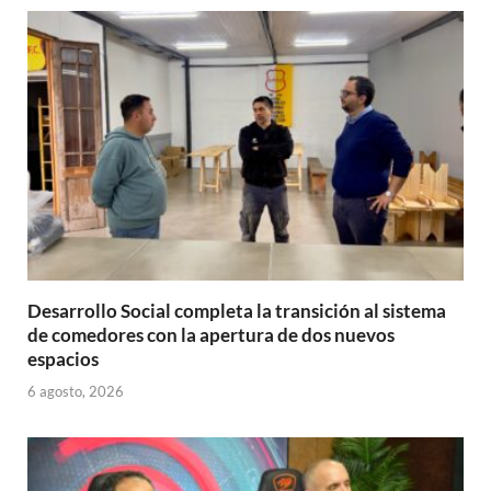
A
o
ar
p
o
ti
p
k
r
Desarrollo Social completa la transición al sistema
de comedores con la apertura de dos nuevos
espacios
6 agosto, 2026