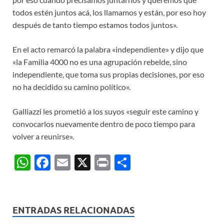
todos estén juntos acá, los llamamos y están, por eso hoy
después de tanto tiempo estamos todos juntos».
En el acto remarcó la palabra «independiente» y dijo que
«la Familia 4000 no es una agrupación rebelde, sino
independiente, que toma sus propias decisiones, por eso
no ha decidido su camino político».
Galliazzi les prometió a los suyos «seguir este camino y
convocarlos nuevamente dentro de poco tiempo para
volver a reunirse».
W
F
E
X
P
C
h
ac
m
ri
o
at
e
ail
nt
m
s
b
p
ENTRADAS RELACIONADAS