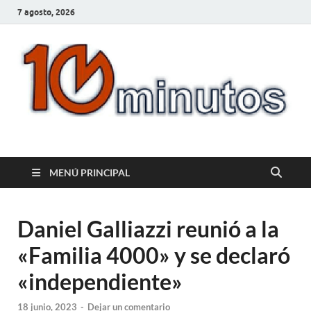
7 agosto, 2026
10minutos.com.uy
Tu conexión con Salto
MENÚ PRINCIPAL
Daniel Galliazzi reunió a la
«Familia 4000» y se declaró
«independiente»
18 junio, 2023
-
Dejar un comentario