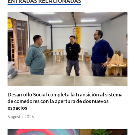
s
b
p
ENTRADAS RELACIONADAS
A
o
ar
p
o
ti
p
k
r
Desarrollo Social completa la transición al sistema
de comedores con la apertura de dos nuevos
espacios
6 agosto, 2026