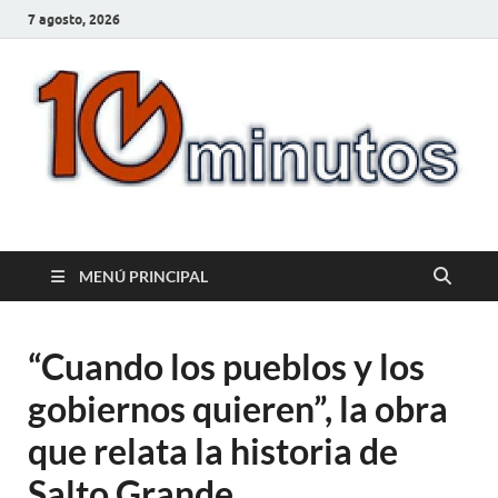
7 agosto, 2026
10minutos.com.uy
Tu conexión con Salto
MENÚ PRINCIPAL
“Cuando los pueblos y los
gobiernos quieren”, la obra
que relata la historia de
Salto Grande