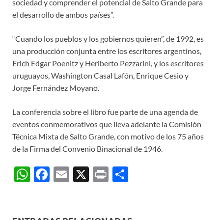
sociedad y comprender el potencial de Salto Grande para
el desarrollo de ambos países”.
“Cuando los pueblos y los gobiernos quieren”, de 1992, es
una producción conjunta entre los escritores argentinos,
Erich Edgar Poenitz y Heriberto Pezzarini, y los escritores
uruguayos, Washington Casal Lafón, Enrique Cesio y
Jorge Fernández Moyano.
La conferencia sobre el libro fue parte de una agenda de
eventos conmemorativos que lleva adelante la Comisión
Técnica Mixta de Salto Grande, con motivo de los 75 años
de la Firma del Convenio Binacional de 1946.
W
F
E
X
P
C
h
ac
m
ri
o
at
e
ail
nt
m