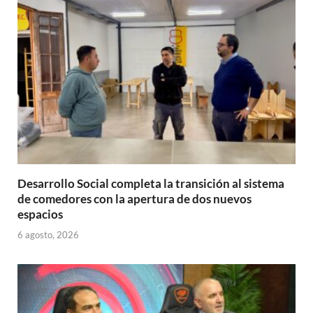
p
o
ti
p
k
r
Desarrollo Social completa la transición al sistema
de comedores con la apertura de dos nuevos
espacios
6 agosto, 2026