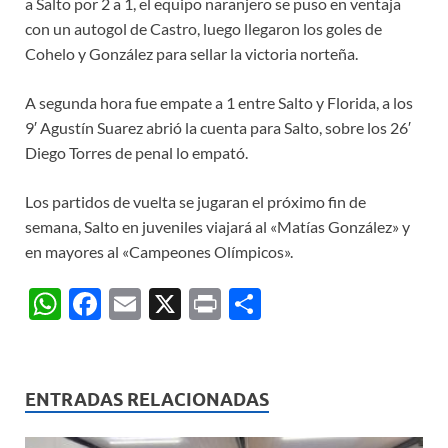
a Salto por 2 a 1, el equipo naranjero se puso en ventaja
con un autogol de Castro, luego llegaron los goles de
Cohelo y González para sellar la victoria norteña.
A segunda hora fue empate a 1 entre Salto y Florida, a los
9′ Agustín Suarez abrió la cuenta para Salto, sobre los 26′
Diego Torres de penal lo empató.
Los partidos de vuelta se jugaran el próximo fin de
semana, Salto en juveniles viajará al «Matías González» y
en mayores al «Campeones Olímpicos».
W
F
E
X
P
C
h
ac
m
ri
o
at
e
ail
nt
m
s
b
p
ENTRADAS RELACIONADAS
A
o
ar