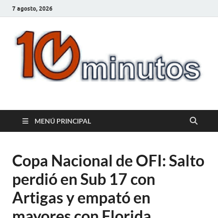
7 agosto, 2026
10minutos.com.uy
Tu conexión con Salto
MENÚ PRINCIPAL
Copa Nacional de OFI: Salto
perdió en Sub 17 con
Artigas y empató en
mayores con Florida.