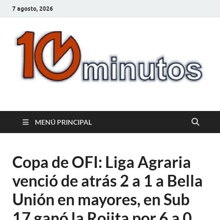
7 agosto, 2026
10minutos.com.uy
Tu conexión con Salto
MENÚ PRINCIPAL
Copa de OFI: Liga Agraria
venció de atrás 2 a 1 a Bella
Unión en mayores, en Sub
17 ganó la Rojita por 6 a 0.