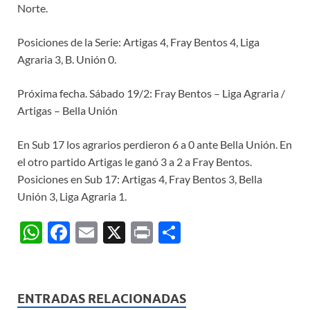
Norte.
Posiciones de la Serie: Artigas 4, Fray Bentos 4, Liga
Agraria 3, B. Unión 0.
Próxima fecha. Sábado 19/2: Fray Bentos – Liga Agraria /
Artigas – Bella Unión
En Sub 17 los agrarios perdieron 6 a 0 ante Bella Unión. En
el otro partido Artigas le ganó 3 a 2 a Fray Bentos.
Posiciones en Sub 17: Artigas 4, Fray Bentos 3, Bella
Unión 3, Liga Agraria 1.
W
F
E
X
P
C
h
ac
m
ri
o
at
e
ail
nt
m
s
b
p
ENTRADAS RELACIONADAS