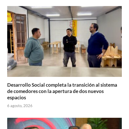
A
o
ar
p
o
ti
p
k
r
Desarrollo Social completa la transición al sistema
de comedores con la apertura de dos nuevos
espacios
6 agosto, 2026