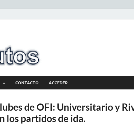
10minutos.com
Tu conexión con Salto
CONTACTO
ACCEDER
ubes de OFI: Universitario y Ri
 los partidos de ida.