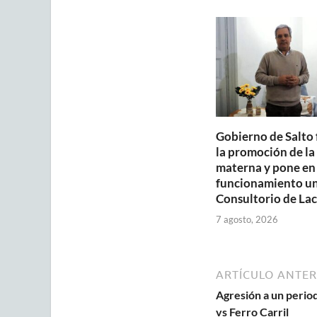
A
o
p
o
p
k
Gobierno de Salto 
la promoción de la
materna y pone en
funcionamiento u
Consultorio de Lac
7 agosto, 2026
ARTÍCULO ANTER
Agresión a un period
vs Ferro Carril