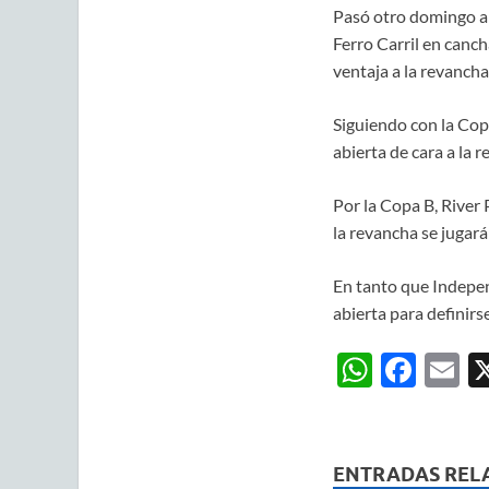
Pasó otro domingo a 
Ferro Carril en canch
ventaja a la revancha
Siguiendo con la Cop
abierta de cara a la 
Por la Copa B, River P
la revancha se jugará
En tanto que Indepen
abierta para definirs
W
F
E
h
ac
m
at
e
ai
s
b
ENTRADAS REL