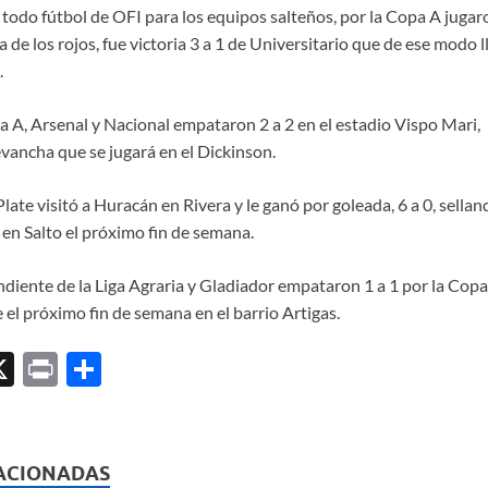
todo fútbol de OFI para los equipos salteños, por la Copa A jugar
a de los rojos, fue victoria 3 a 1 de Universitario que de ese modo
.
a A, Arsenal y Nacional empataron 2 a 2 en el estadio Vispo Mari, 
revancha que se jugará en el Dickinson.
late visitó a Huracán en Rivera y le ganó por goleada, 6 a 0, selland
 en Salto el próximo fin de semana.
diente de la Liga Agraria y Gladiador empataron 1 a 1 por la Copa
e el próximo fin de semana en el barrio Artigas.
X
P
C
ri
o
l
nt
m
p
ACIONADAS