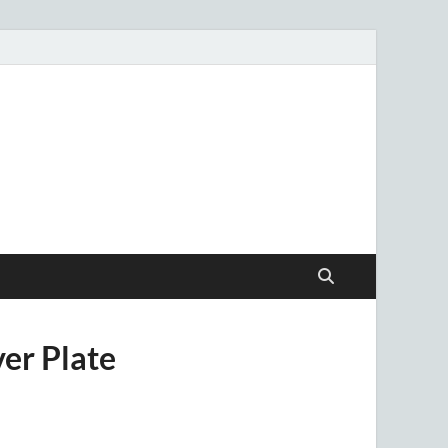
.uy
ver Plate