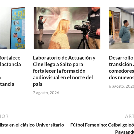
ar
ti
r
fortalece
Laboratorio de Actuación y
Desarrollo
 lactancia
Cine llega a Salto para
transición 
fortalecer la formación
comedores 
n
audiovisual en el norte del
dos nuevos
tancia
país
6 agosto, 202
7 agosto, 2026
IOR
ART
ista en el clásico Universitario
Fútbol Femenino: Ceibal goleó 4
Paysandú