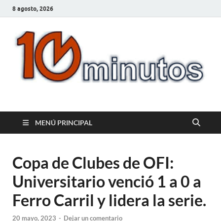
8 agosto, 2026
10minutos.com.uy
Tu conexión con Salto
MENÚ PRINCIPAL
Copa de Clubes de OFI:
Universitario venció 1 a 0 a
Ferro Carril y lidera la serie.
20 mayo, 2023
-
Dejar un comentario