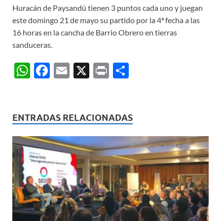
Huracán de Paysandú tienen 3 puntos cada uno y juegan
este domingo 21 de mayo su partido por la 4ª fecha a las
16 horas en la cancha de Barrio Obrero en tierras
sanduceras.
W
F
E
X
P
C
h
ac
m
ri
o
at
e
ail
nt
m
s
b
p
ENTRADAS RELACIONADAS
A
o
ar
p
o
ti
p
k
r