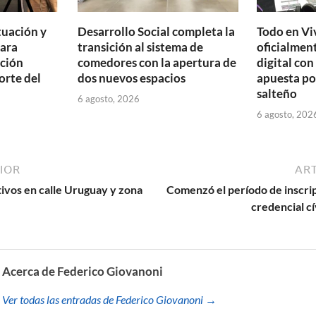
tuación y
Desarrollo Social completa la
Todo en Vi
para
transición al sistema de
oficialmen
ación
comedores con la apertura de
digital con
orte del
dos nuevos espacios
apuesta po
salteño
6 agosto, 2026
6 agosto, 202
IOR
ART
tivos en calle Uruguay y zona
Comenzó el período de inscrip
credencial c
Acerca de Federico Giovanoni
Ver todas las entradas de Federico Giovanoni →