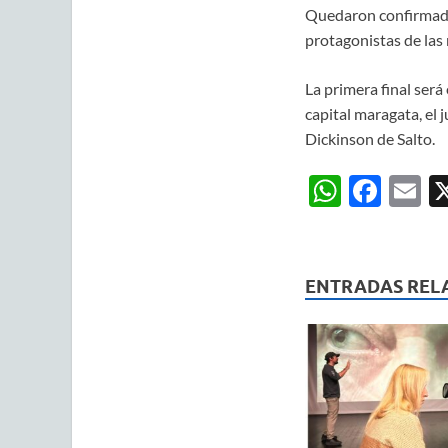
Quedaron confirmadas 
protagonistas de las
La primera final será
capital maragata, el 
Dickinson de Salto.
W
F
E
h
ac
m
at
e
ai
s
b
ENTRADAS REL
A
o
p
o
p
k