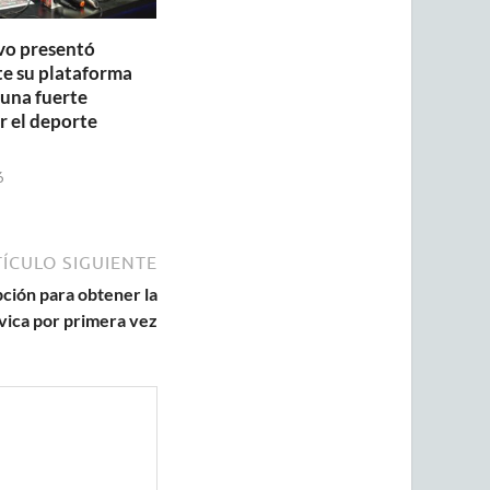
vo presentó
te su plataforma
 una fuerte
r el deporte
6
ÍCULO SIGUIENTE
ción para obtener la
ívica por primera vez