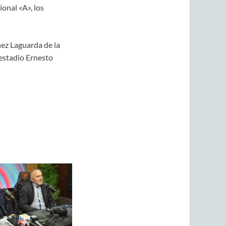
onal «A», los
nez Laguarda de la
 estadio Ernesto