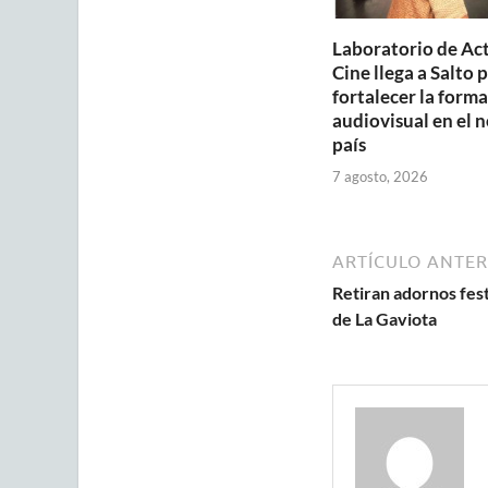
Laboratorio de Ac
Cine llega a Salto 
fortalecer la form
audiovisual en el n
país
7 agosto, 2026
ARTÍCULO ANTER
Retiran adornos fes
de La Gaviota