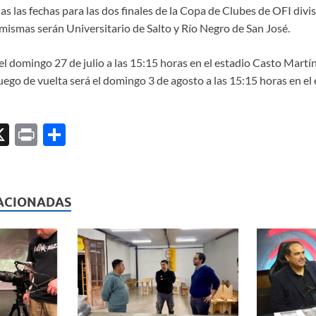
las fechas para las dos finales de la Copa de Clubes de OFI divisi
 mismas serán Universitario de Salto y Río Negro de San José.
 el domingo 27 de julio a las 15:15 horas en el estadio Casto Martí
juego de vuelta será el domingo 3 de agosto a las 15:15 horas en el
X
P
C
ri
o
l
nt
m
p
ACIONADAS
ar
ti
r