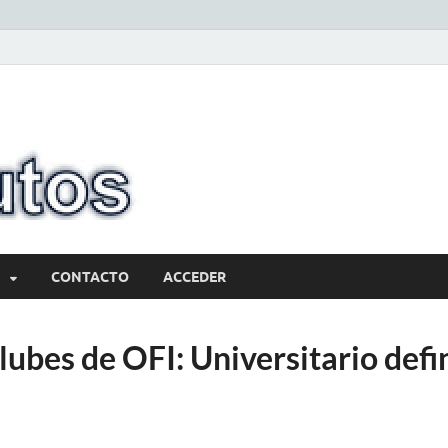
10minutos.com
Tu conexión con Salto
CONTACTO
ACCEDER
ubes de OFI: Universitario defin