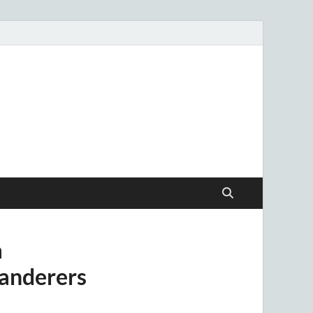
.uy
a
anderers