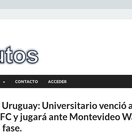
10minutos.com
Tu conexión con Salto
CONTACTO
ACCEDER
Uruguay: Universitario venció 
FC y jugará ante Montevideo W
 fase.