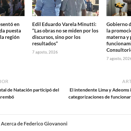
esentó en
Edil Eduardo Varela Minutti:
Gobierno d
da puesta
“Las obras no se miden por los
la promoció
 la región
discursos, sino por los
materna y 
resultados”
funcionam
Consultori
7 agosto, 2026
7 agosto, 202
IOR
ART
al de Natación participó del
El intendente Lima y Adeoms 
uarembó
categorizaciones de funcionar
Acerca de Federico Giovanoni