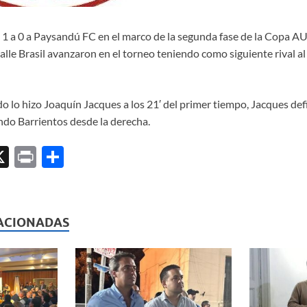
ó 1 a 0 a Paysandú FC en el marco de la segunda fase de la Copa A
calle Brasil avanzaron en el torneo teniendo como siguiente rival 
ido lo hizo Joaquín Jacques a los 21′ del primer tiempo, Jacques de
ndo Barrientos desde la derecha.
X
P
C
ri
o
l
nt
m
p
ACIONADAS
ar
ti
r