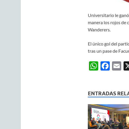
Universitario le gan
manera los rojos de 
Wanderers.
El único gol del part
tras un pase de Facu
W
F
E
h
ac
m
at
e
ai
s
b
ENTRADAS REL
A
o
p
o
p
k