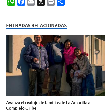
W
F
E
X
P
C
h
ac
m
ri
o
at
e
ail
nt
m
s
b
p
ENTRADAS RELACIONADAS
A
o
ar
p
o
ti
p
k
r
Avanza el realojo de familias de La Amarilla al
Complejo Oribe