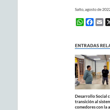
Salto, agosto de 202
W
F
E
h
ac
m
at
e
ai
s
b
ENTRADAS REL
A
o
p
o
p
k
Desarrollo Social 
transición al siste
comedores con la 