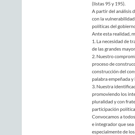
(listas 95 y 195).
A partir del análisis
con la vulnerabilida
políticas del gobiern
Ante esta realidad, m
1. La necesidad de t
de las grandes mayorí
2. Nuestro compromis
proceso de construcci
construcción del cons
palabra empeñada y l
3. Nuestra identifica
promoviendo los inte
pluralidad y con frat
participación polític
Convocamos a todos l
e integrador que sea
especialmente de los