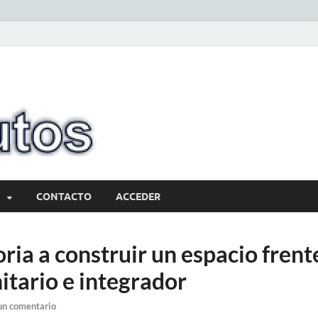
10minutos.com
Tu conexión con Salto
CONTACTO
ACCEDER
ria a construir un espacio fren
itario e integrador
un comentario