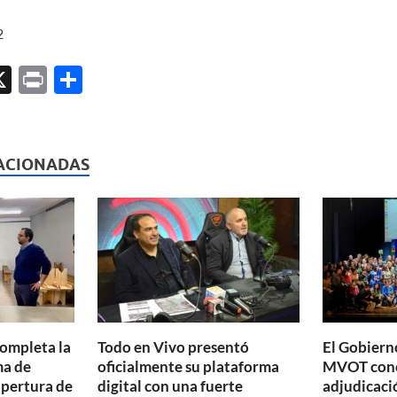
2
X
P
C
ri
o
l
nt
m
p
ACIONADAS
ar
ti
r
completa la
Todo en Vivo presentó
El Gobierno
ma de
oficialmente su plataforma
MVOT conc
apertura de
digital con una fuerte
adjudicaci