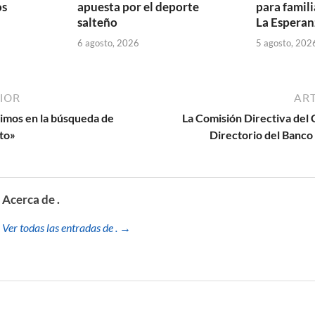
os
apuesta por el deporte
para famili
salteño
La Esperan
6 agosto, 2026
5 agosto, 202
IOR
ART
uimos en la búsqueda de
La Comisión Directiva del 
to»
Directorio del Banco
Acerca de .
Ver todas las entradas de . →