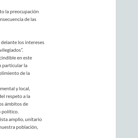
sto la preocupación
nsecuencia de las
delante los intereses
ilegiados”.
indible en este
 particular la
plimiento de la
mental y local,
el respeto a la
los ámbitos de
político.
sta amplio, unitario
nuestra población,