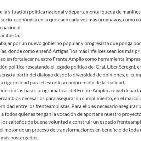
 de la situación política nacional y departamental queda de manifie
d socio-económica en la que caen cada vez más uruguayos, como co
o nacional.
anifiesta:
rabajar por un nuevo gobierno popular y progresista que ponga por 
as, donde como enseñó Artigas “los más infelices sean los más priv
o en fortalecer nuestro Frente Amplio como herramienta impresc
ón política rescatando el legado político del Gral. Liber Seregni, en
enso a partir del dialogo desde la diversidad de opiniones, el cum
a rigurosidad para el estudio y comprensión de la realidad.
ción con las bases programáticas del Frente Amplio a nivel departa
rcambios necesarios para asegurar su cumplimiento, en el marco d
ernidad entre los frenteamplistas. Para ello es necesario asegurar 
a a todos quienes tengan la vocación de aportar a nuestro proyecto 
os salteños de buena voluntad a construir un espacio frenteampli
 el motor de un proceso de transformaciones en beneficio de toda 
 más postergados.