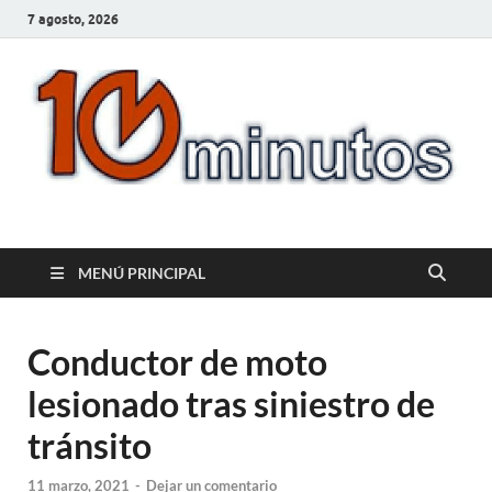
7 agosto, 2026
10minutos.com.uy
Tu conexión con Salto
MENÚ PRINCIPAL
Conductor de moto
lesionado tras siniestro de
tránsito
11 marzo, 2021
-
Dejar un comentario