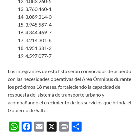
4.883.260-5
3.760.460-1
3.089.314-0
3.945.587-4
4.344.469-7
3.214.301-8
4.951.331-3
4.597.077-7
Los integrantes de esta lista serán convocados de acuerdo
con las necesidades operativas del Área Ómnibus durante
los próximos 18 meses, fortaleciendo la capacidad de
respuesta del sistema de transporte urbano y
acompañando el crecimiento de los servicios que brinda el
Gobierno de Salto.
W
F
E
X
P
C
h
ac
m
ri
o