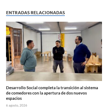
at
e
ail
nt
m
s
b
p
ENTRADAS RELACIONADAS
A
o
ar
p
o
ti
p
k
r
Desarrollo Social completa la transición al sistema
de comedores con la apertura de dos nuevos
espacios
6 agosto, 2026