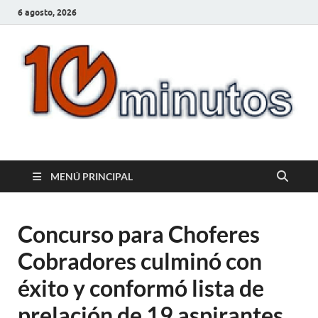
6 agosto, 2026
10minutos.com.uy
Tu conexión con Salto
MENÚ PRINCIPAL
Concurso para Choferes
Cobradores culminó con
éxito y conformó lista de
prelación de 19 aspirantes