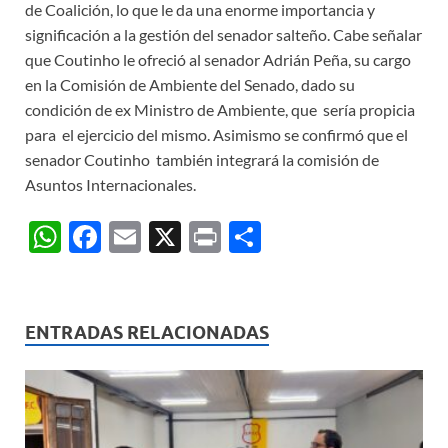
de Coalición, lo que le da una enorme importancia y
significación a la gestión del senador salteño. Cabe señalar
que Coutinho le ofreció al senador Adrián Peña, su cargo
en la Comisión de Ambiente del Senado, dado su
condición de ex Ministro de Ambiente, que sería propicia
para el ejercicio del mismo. Asimismo se confirmó que el
senador Coutinho también integrará la comisión de
Asuntos Internacionales.
W
F
E
X
P
C
h
ac
m
ri
o
at
e
ail
nt
m
s
b
p
ENTRADAS RELACIONADAS
A
o
ar
p
o
ti
p
k
r