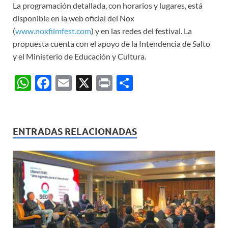
La programación detallada, con horarios y lugares, está
disponible en la web oficial del Nox
(
www.noxfilmfest.com
) y en las redes del festival. La
propuesta cuenta con el apoyo de la Intendencia de Salto
y el Ministerio de Educación y Cultura.
W
F
E
X
P
C
h
ac
m
ri
o
at
e
ail
nt
m
s
b
p
ENTRADAS RELACIONADAS
A
o
ar
p
o
ti
p
k
r