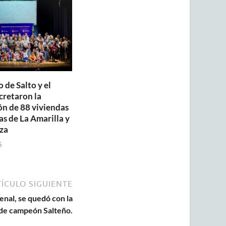
 de Salto y el
retaron la
ón de 88 viviendas
as de La Amarilla y
za
6
ÍCULO SIGUIENTE
enal, se quedó con la
lo de campeón Salteño.