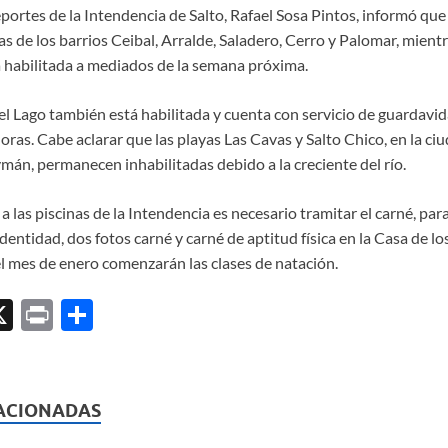
portes de la Intendencia de Salto, Rafael Sosa Pintos, informó qu
nas de los barrios Ceibal, Arralde, Saladero, Cerro y Palomar, mientr
habilitada a mediados de la semana próxima.
el Lago también está habilitada y cuenta con servicio de guardavid
ras. Cabe aclarar que las playas Las Cavas y Salto Chico, en la ciud
mán, permanecen inhabilitadas debido a la creciente del río.
a las piscinas de la Intendencia es necesario tramitar el carné, para
dentidad, dos fotos carné y carné de aptitud física en la Casa de l
el mes de enero comenzarán las clases de natación.
X
P
C
ri
o
l
nt
m
p
ACIONADAS
ar