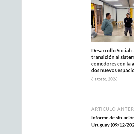
p
o
p
k
Desarrollo Social 
transición al siste
comedores con la 
dos nuevos espaci
6 agosto, 2026
ARTÍCULO ANTER
Informe de situación
Uruguay (09/12/202