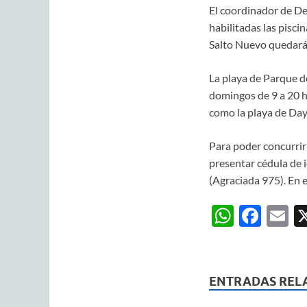
El coordinador de De
habilitadas las pisci
Salto Nuevo quedará 
La playa de Parque d
domingos de 9 a 20 ho
como la playa de Day
Para poder concurrir 
presentar cédula de i
(Agraciada 975). En 
W
F
E
h
ac
m
at
e
ai
s
b
ENTRADAS REL
A
o