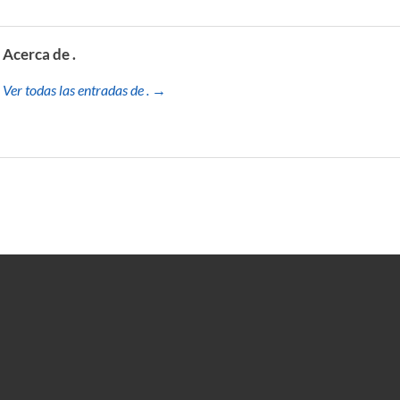
Acerca de .
Ver todas las entradas de . →