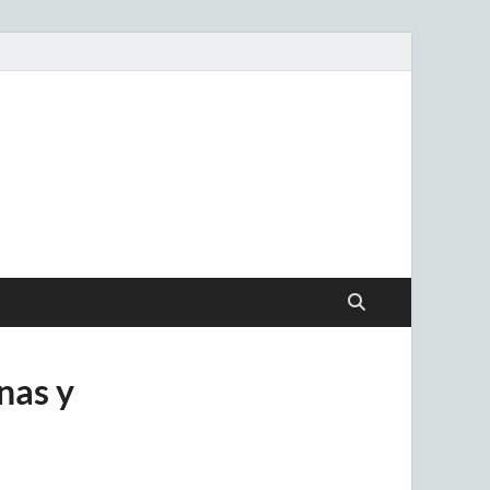
.uy
nas y