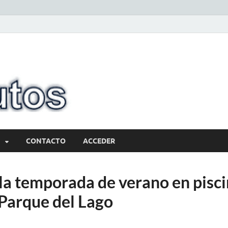
10minutos.com
Tu conexión con Salto
CONTACTO
ACCEDER
a temporada de verano en pisci
 Parque del Lago