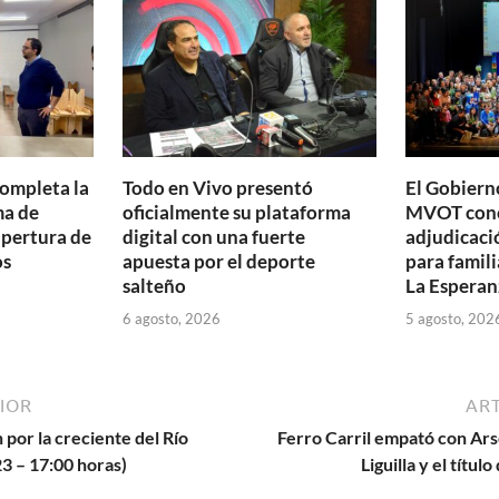
ti
r
completa la
Todo en Vivo presentó
El Gobierno
ma de
oficialmente su plataforma
MVOT conc
apertura de
digital con una fuerte
adjudicaci
os
apuesta por el deporte
para famili
salteño
La Esperan
6 agosto, 2026
5 agosto, 202
IOR
ART
 por la creciente del Río
Ferro Carril empató con Ars
3 – 17:00 horas)
Liguilla y el títu